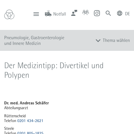
DE
Notfall
deutsch
english
Zentrale
Anfahrt
Notfall
Pneumologie, Gastroenterologie
0201 434-1
Rüttenscheid
Thema wählen
0201 805-0
Steele
und Innere Medizin
116 117
Notdienstpraxen
Leistungsspektrum
Der Medizintipp: Divertikel und
Diagnose und Therapie
Polypen
Kompetenz
Team
Sprechstunden
Dr. med. Andreas Schäfer
Aktuelles
Abteilungsarzt
Weaning-Anmeldung für Ärzte
Rüttenscheid
Telefon
0201 434-2621
Zuweiser-Hotline für Ärzte
Steele
Telefon
0201 805-1825