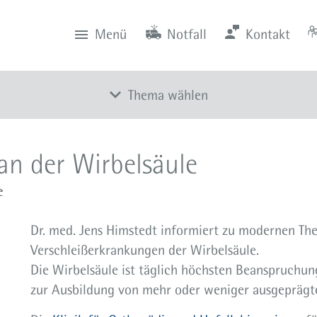
Menü
Notfall
Kontakt
0201 434-1
Rüttenscheid
Zentrale
Anfahrt
0201 805-0
Steele
Notfall
116 117
Notdienstpraxen
Thema wählen
Alle Meldungen
n der Wirbelsäule
Veranstaltungen
e
Newsletter
Zum Instagram-Profil
Dr. med. Jens Himstedt informiert zu modernen The
Zum YouTube-Kanal
Verschleißerkrankungen der Wirbelsäule.
Die Wirbelsäule ist täglich höchsten Beanspruchung
Presse
zur Ausbildung von mehr oder weniger ausgepräg
Mediathek