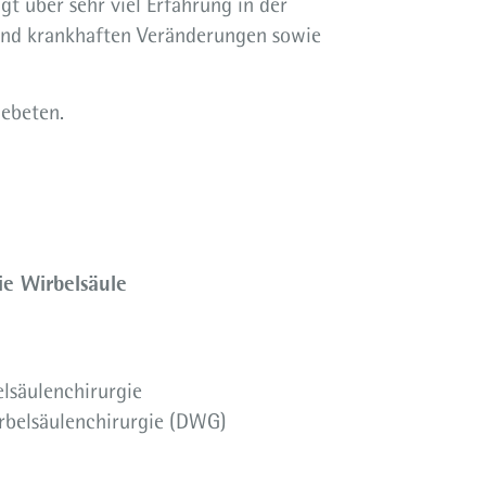
gt über sehr viel Erfahrung in der
 und krankhaften Veränderungen sowie
gebeten.
ie Wirbelsäule
elsäulenchirurgie
rbelsäulenchirurgie (DWG)