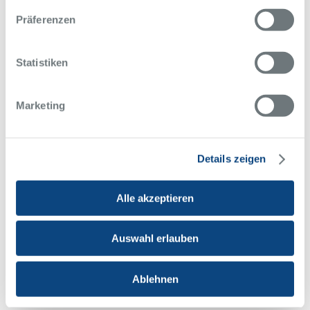
Präferenzen
Statistiken
Marketing
Startseite
Leistungen
Kliniken
Intensivmedizin und Weaning
Intensivstation
Details zeigen
Alle akzeptieren
Intensivstation
Auswahl erlauben
Die internistische Intensivstation in Essen-Steele steht
für umfassende Diagnostik, Therapie und
Überwachung von Patientinnen und Patienten mit
Ablehnen
schweren und lebensbedrohlichen Erkrankungen.