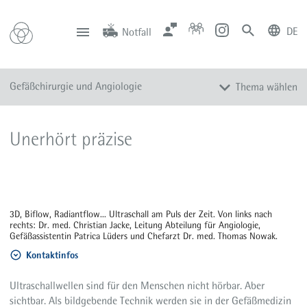
DE
Notfall
deutsch
english
Zentrale
Anfahrt
Notfall
Gefäßchirurgie und Angiologie
Thema wählen
0201 434-1
Rüttenscheid
0201 805-0
Steele
116 117
Notdienstpraxen
Gefäßchirurgie
Unerhört präzise
Angiologie
Endovaskuläre Therapie
Gefäßzentrum DGG, DGA, DRG
Shunt-Referenzzentrum
3D, Biflow, Radiantflow... Ultraschall am Puls der Zeit. Von links nach
rechts: Dr. med. Christian Jacke, Leitung Abteilung für Angiologie,
Venen Kompetenz-Zentrum
Gefäßassistentin Patrica Lüders und Chefarzt Dr. med. Thomas Nowak.
Häufige Krankheitsbilder
Kontaktinfos
Team
Ultraschallwellen sind für den Menschen nicht hörbar. Aber
Sprechstunden
sichtbar. Als bildgebende Technik werden sie in der Gefäßmedizin