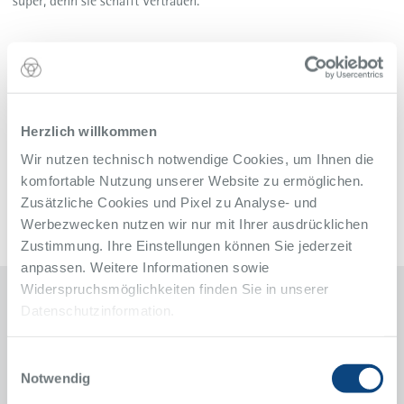
super, denn sie schafft Vertrauen.“
Weitere Informationen
<link>Klinik für Gefäßchirurgie und Angiologie
<link>Aktuelle Meldungen aus der Klinik
Zurück zur Übersicht
Herzlich willkommen
Alle Meldungen des Alfried Krupp Krankenhaus
Wir nutzen technisch notwendige Cookies, um Ihnen die
komfortable Nutzung unserer Website zu ermöglichen.
Zusätzliche Cookies und Pixel zu Analyse- und
Werbezwecken nutzen wir nur mit Ihrer ausdrücklichen
Zustimmung. Ihre Einstellungen können Sie jederzeit
anpassen. Weitere Informationen sowie
Widerspruchsmöglichkeiten finden Sie in unserer
Datenschutzinformation.
Kontakt
Einwilligungsauswahl
Klinik für Gefäßchirurgie und Angiologie
Notwendig
Alfried Krupp Krankenhaus