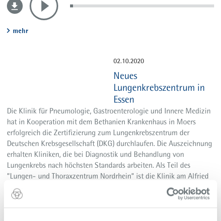
mehr
02.10.2020
Neues
Lungenkrebszentrum in
Essen
Die Klinik für Pneumologie, Gastroenterologie und Innere Medizin
hat in Kooperation mit dem Bethanien Krankenhaus in Moers
erfolgreich die Zertifizierung zum Lungenkrebszentrum der
Deutschen Krebsgesellschaft (DKG) durchlaufen. Die Auszeichnung
erhalten Kliniken, die bei Diagnostik und Behandlung von
Lungenkrebs nach höchsten Standards arbeiten. Als Teil des
“Lungen- und Thoraxzentrum Nordrhein“ ist die Klinik am Alfried
Krupp Krankenhaus in Essen-Steele nun Teil eines deutschen
Spitzenzentrum für Krebserkrankungen in der Lunge. Patienten mit
Lungenkarzinom können in Partnerschaft mit dem Fachbereich in
Moers umfassend behandelt und optimal versorgt werden.