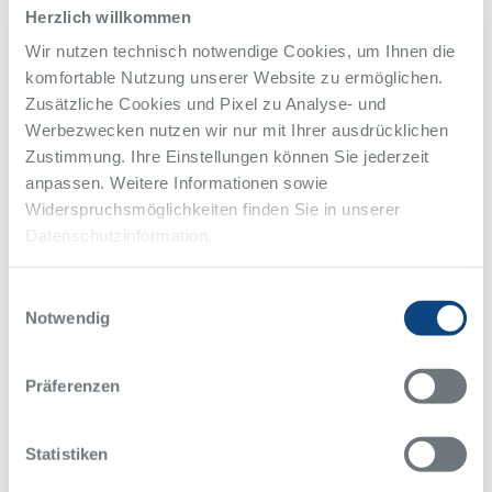
Herzlich willkommen
mehr
Wir nutzen technisch notwendige Cookies, um Ihnen die
komfortable Nutzung unserer Website zu ermöglichen.
03.01.2020
Zusätzliche Cookies und Pixel zu Analyse- und
Werbezwecken nutzen wir nur mit Ihrer ausdrücklichen
Der Medizintipp:
Zustimmung. Ihre Einstellungen können Sie jederzeit
Lebererkrankung durch
anpassen. Weitere Informationen sowie
Alkohol
Widerspruchsmöglichkeiten finden Sie in unserer
Als zentrales Stoffwechselorgan im menschlichen Körper ist die
Datenschutzinformation.
Leber auch für den Abbau von Alkohol zuständig. Ein übermäßiger
Alkoholkonsum kann die Leber jedoch schnell überfordern, was
langfristig zu Lebererkrankungen bis hin zur Zirrhose führt.
Einwilligungsauswahl
Bemerkbar macht sich das geschädigte Organ leider erst spät.
Notwendig
Besser ist es deshalb, wenig oder gar keinen Alkohol zu sich zu
nehmen, empfiehlt Dr. med. Andreas Schäfer.
Präferenzen
Statistiken
mehr