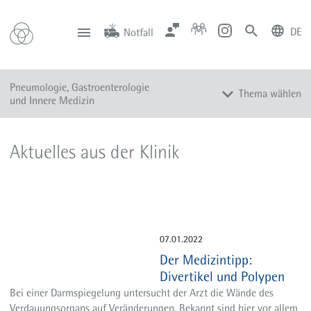
DE
Notfall
deutsch
english
Zentrale
Anfahrt
Notfall
Pneumologie, Gastroenterologie
0201 434-1
Rüttenscheid
Thema wählen
0201 805-0
Steele
und Innere Medizin
116 117
Notdienstpraxen
Leistungsspektrum
Aktuelles aus der Klinik
Diagnose und Therapie
Kompetenz
Team
Sprechstunden
07.01.2022
Aktuelles
Der Medizintipp:
Weaning-Anmeldung für Ärzte
Divertikel und Polypen
Zuweiser-Hotline für Ärzte
Bei einer Darmspiegelung untersucht der Arzt die Wände des
Verdauungsorgans auf Veränderungen. Bekannt sind hier vor allem