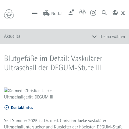
DE
Notfall
deutsch
english
Zentrale
Anfahrt
Notfall
Aktuelles
Thema wählen
0201 434-1
Rüttenscheid
0201 805-0
Steele
116 117
Notdienstpraxen
Alle Meldungen
Blutgefäße im Detail: Vaskulärer
Veranstaltungen
Ultraschall der DEGUM-Stufe III
Newsletter
Zum Instagram-Profil
Zum YouTube-Kanal
Presse
Mediathek
Kontaktinfos
Seit Sommer 2025 ist Dr. med. Christian Jacke vaskulärer
Ultraschalluntersucher und Kursleiter der höchsten DEGUM-Stufe.