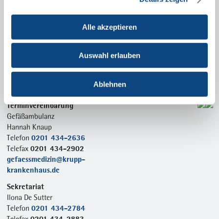
Alfried-Krupp-Straße 21
45131 Essen
Alle akzeptieren
Gefäßmedizinische Notfälle
0201 434-41122
Telefon
(Nur für Notfälle, zur Terminvereinbarung nutzen Sie
Auswahl erlauben
bitte die nachfolgenden Nummern.)
Anfahrt
Ablehnen
Terminvereinbarung
Gefäßambulanz
Hannah Knaup
0201 434-2636
Telefon
0201 434-2902
Telefax
gefaessmedizin@krupp-
krankenhaus.de
Sekretariat
Ilona De Sutter
0201 434-2784
Telefon
0201 434-2883
Telefax