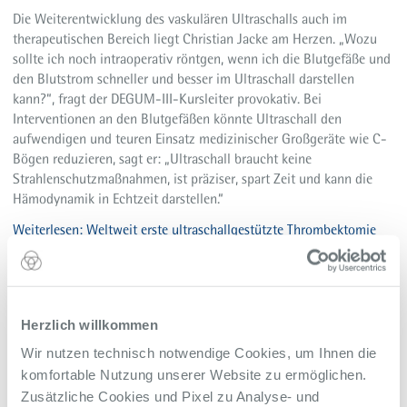
Die Weiterentwicklung des vaskulären Ultraschalls auch im
therapeutischen Bereich liegt Christian Jacke am Herzen. „Wozu
sollte ich noch intraoperativ röntgen, wenn ich die Blutgefäße und
den Blutstrom schneller und besser im Ultraschall darstellen
kann?“, fragt der DEGUM-III-Kursleiter provokativ. Bei
Interventionen an den Blutgefäßen könnte Ultraschall den
aufwendigen und teuren Einsatz medizinischer Großgeräte wie C-
Bögen reduzieren, sagt er: „Ultraschall braucht keine
Strahlenschutzmaßnahmen, ist präziser, spart Zeit und kann die
Hämodynamik in Echtzeit darstellen.“
Weiterlesen: Weltweit erste ultraschallgestützte Thrombektomie
mit dem Cleaner im Alfried Krupp Krankenhaus
Vaskulärer Ultraschall: Fort- und Weiterbildung im
Alfried Krupp Krankenhaus
Herzlich willkommen
Neben den Patientinnen und Patienten möchte Dr. med. Jacke auch
Wir nutzen technisch notwendige Cookies, um Ihnen die
Kursteilnehmer sowie Ärztinnen und Ärzte in Weiterbildung von
komfortable Nutzung unserer Website zu ermöglichen.
seiner Auszeichnung als DEGUM-III-Kursleiter profitieren lassen.
Zusätzliche Cookies und Pixel zu Analyse- und
So plant er unter anderem Geräteschulungen mit vielen Tipps und