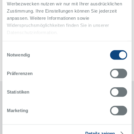
Kniffen sowie DEGUM-Kurse zum Vaskulären Ultraschall ab 2026.
Werbezwecken nutzen wir nur mit Ihrer ausdrücklichen
Weitere Informationen erhalten Interessierte unter
Zustimmung. Ihre Einstellungen können Sie jederzeit
gefaessmedizin@krupp-krankenhaus.de
anpassen. Weitere Informationen sowie
Widerspruchsmöglichkeiten finden Sie in unserer
Datenschutzinformation.
Zurück zur Übersicht
Alle Meldungen des Alfried Krupp Krankenhaus
Einwilligungsauswahl
Notwendig
Präferenzen
Statistiken
Kontakt
Marketing
Klinik für Gefäßchirurgie und Angiologie
Alfried Krupp Krankenhaus
Rüttenscheid
Details zeigen