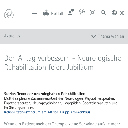
DE
Notfall
deutsch
english
Zentrale
Anfahrt
Notfall
Aktuelles
Thema wählen
0201 434-1
Rüttenscheid
0201 805-0
Steele
116 117
Notdienstpraxen
Alle Meldungen
Den Alltag verbessern - Neurologische
Veranstaltungen
Rehabilitation feiert Jubiläum
Newsletter
Zum Instagram-Profil
Zum YouTube-Kanal
Starkes Team der neurologischen Rehabilitation
Presse
Multidisziplinäre Zusammenarbeit der Neurologen, Physiotherapeuten,
Ergotherapeuten, Neuropsychologen, Logopäden, Sporttherapeuten und
Mediathek
Ernährungsberater.
Rehabilitationszentrum am Alfried Krupp Krankenhaus
Wenn ein Patient nach der Therapie keine Schwindelanfälle mehr