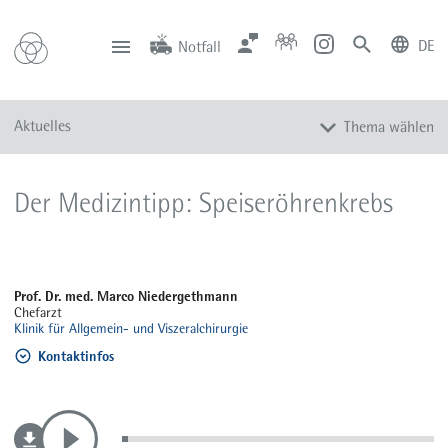
DE
Notfall
deutsch
english
Zentrale
Anfahrt
Notfall
Aktuelles
Thema wählen
0201 434-1
Rüttenscheid
0201 805-0
Steele
116 117
Notdienstpraxen
Alle Meldungen
Der Medizintipp: Speiseröhrenkrebs
Veranstaltungen
Newsletter
Zum Instagram-Profil
Prof. Dr. med. Marco Niedergethmann
Zum YouTube-Kanal
Chefarzt
Klinik für Allgemein- und Viszeralchirurgie
Presse
Kontaktinfos
Mediathek