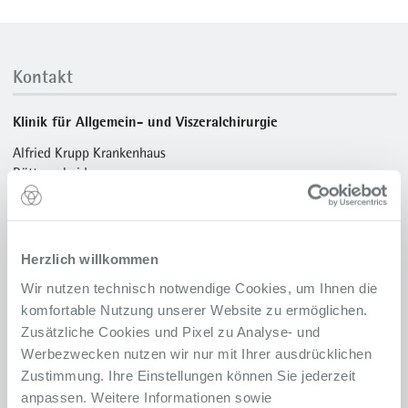
Kontakt
Klinik für Allgemein- und Viszeralchirurgie
Alfried Krupp Krankenhaus
Rüttenscheid
Alfried-Krupp-Straße 21
45131 Essen
Notfall-Nummer:
0201 434-2577
Herzlich willkommen
Anfahrt
Wir nutzen technisch notwendige Cookies, um Ihnen die
komfortable Nutzung unserer Website zu ermöglichen.
Terminvereinbarung
Zusätzliche Cookies und Pixel zu Analyse- und
Chirurgische Ambulanz
Werbezwecken nutzen wir nur mit Ihrer ausdrücklichen
0201 434-2640
Telefon
Zustimmung. Ihre Einstellungen können Sie jederzeit
Proktologie/ Endoskopie
anpassen. Weitere Informationen sowie
0201 434-2621
Telefon