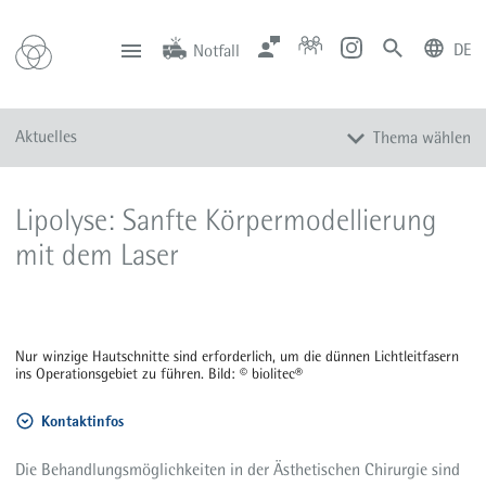
DE
Notfall
deutsch
english
Zentrale
Anfahrt
Notfall
Aktuelles
Thema wählen
0201 434-1
Rüttenscheid
0201 805-0
Steele
116 117
Notdienstpraxen
Alle Meldungen
Lipolyse: Sanfte Körpermodellierung
Veranstaltungen
mit dem Laser
Newsletter
Zum Instagram-Profil
Zum YouTube-Kanal
Nur winzige Hautschnitte sind erforderlich, um die dünnen Lichtleitfasern
Presse
ins Operationsgebiet zu führen. Bild: © biolitec®
Mediathek
Kontaktinfos
Die Behandlungsmöglichkeiten in der Ästhetischen Chirurgie sind