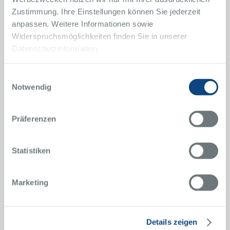
Zustimmung. Ihre Einstellungen können Sie jederzeit
anpassen. Weitere Informationen sowie
Kontakt
Widerspruchsmöglichkeiten finden Sie in unserer
Datenschutzinformation.
Klinik für Plastische, Rekonstruktive und
Ästhetische Chirurgie, Handchirurgie
Einwilligungsauswahl
Alfried Krupp Krankenhaus
Notwendig
Steele
Hellweg 100
45276 Essen
Präferenzen
Anfahrt
Statistiken
Sekretariat
Norma Simon
Nicole Schöpp
Marketing
0201 805-1171
Telefon
0201 805-1172
Telefax
Details zeigen
plastischechirurgie@krupp-