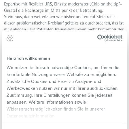
Expertise mit flexibler URS, Einsatz modernster „Chip on the tip"-
Geräte) die Nachsorge im Mittelpunkt der Betrachtung.
Stein raus, dann weiterleben wie bisher und erneut Stein raus –
diesen problematischen Kreislauf gelte es zu durchbrechen, das ist
ihr Anliegen. „Die Patienten freuen sich, wenn mehr kommt als der
Standard-Ratschlag: Sie haben einen Stein, trinken sie bitte mehr“,
sagt Dr. med. Karoline Schmitz, die unter anderem mittels Blut-
und Urin-Untersuchung nach den Grunderkrankungen ihrer
Patienten forscht.
Herzlich willkommen
Besonders wenn jemand schon in jungen Jahren von Steinen
Wir nutzen technisch notwendige Cookies, um Ihnen die
geplagt werde oder halt immer wieder, sei es wichtig den
komfortable Nutzung unserer Website zu ermöglichen.
Ursachen auf den Grund zu gehen. Das alles wird in der Harnstein-
Zusätzliche Cookies und Pixel zu Analyse- und
Sprechstunde mit den Patienten erörtert, es folgt nicht selten eine
Werbezwecken nutzen wir nur mit Ihrer ausdrücklichen
diätetische Beratung. In einigen Fällen können auch Medikamente
Zustimmung. Ihre Einstellungen können Sie jederzeit
helfen. Verändert man nämlich die Lebensumstände und
anpassen. Weitere Informationen sowie
Gewohnheiten, dann könne man sich den nächsten schmerzhaften
Rückfall und damit Klinikaufenthalt in vielen Fällen ersparen.
Widerspruchsmöglichkeiten finden Sie in unserer
Datenschutzinformation.
Die Fachärztin wird ihre Kenntnisse demnächst noch erweitern
können – mit dem hauseigenen Fellowship Stipendium, vom