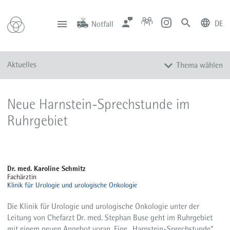
DE
Notfall
deutsch
english
Zentrale
Anfahrt
Notfall
Aktuelles
Thema wählen
0201 434-1
Rüttenscheid
0201 805-0
Steele
116 117
Notdienstpraxen
Alle Meldungen
Neue Harnstein-Sprechstunde im
Veranstaltungen
Ruhrgebiet
Newsletter
Zum Instagram-Profil
Zum YouTube-Kanal
Dr. med. Karoline Schmitz
Presse
Fachärztin
Klinik für Urologie und urologische Onkologie
Mediathek
Die Klinik für Urologie und urologische Onkologie unter der
Leitung von Chefarzt Dr. med. Stephan Buse geht im Ruhrgebiet
mit einem neuen Angebot voran. Eine „Harnstein-Sprechstunde“