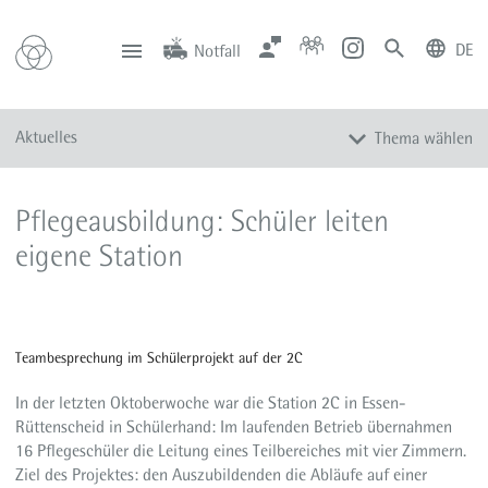
DE
Notfall
deutsch
english
Zentrale
Anfahrt
Notfall
Aktuelles
Thema wählen
0201 434-1
Rüttenscheid
0201 805-0
Steele
116 117
Notdienstpraxen
Alle Meldungen
Pflegeausbildung: Schüler leiten
Veranstaltungen
eigene Station
Newsletter
Zum Instagram-Profil
Zum YouTube-Kanal
Teambesprechung im Schülerprojekt auf der 2C
Presse
Mediathek
In der letzten Oktoberwoche war die Station 2C in Essen-
Rüttenscheid in Schülerhand: Im laufenden Betrieb übernahmen
16 Pflegeschüler die Leitung eines Teilbereiches mit vier Zimmern.
Ziel des Projektes: den Auszubildenden die Abläufe auf einer