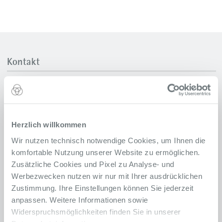
Kontakt
Pflegedirektion
Alfried Krupp Krankenhaus
Rüttenscheid
Alfried-Krupp-Straße 21
Herzlich willkommen
45131 Essen
Wir nutzen technisch notwendige Cookies, um Ihnen die
komfortable Nutzung unserer Website zu ermöglichen.
Anfahrt
Zusätzliche Cookies und Pixel zu Analyse- und
Werbezwecken nutzen wir nur mit Ihrer ausdrücklichen
Sekretariat
Nadine Dubielzig
Zustimmung. Ihre Einstellungen können Sie jederzeit
anpassen. Weitere Informationen sowie
0201 434-2333
Telefon
Widerspruchsmöglichkeiten finden Sie in unserer
0201 434-2864
Telefax