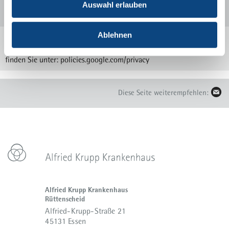
Auswahl erlauben
Ablehnen
Mit einem Klick auf die Karte oder den Link „Anfahrt“ werden Sie zu
Google Maps weitergeleitet. Mehr zum Datenschutz von Google
finden Sie unter:
policies.google.com/privacy
Diese Seite weiterempfehlen:
Alfried Krupp Krankenhaus
Rüttenscheid
Alfried-Krupp-Straße 21
45131 Essen