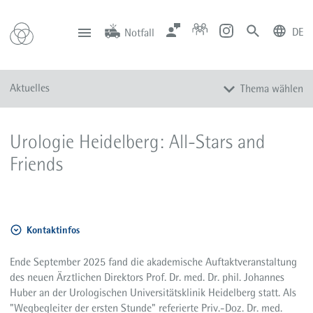
DE
Notfall
deutsch
english
Zentrale
Anfahrt
Notfall
Aktuelles
Thema wählen
0201 434-1
Rüttenscheid
0201 805-0
Steele
116 117
Notdienstpraxen
Alle Meldungen
Urologie Heidelberg: All-Stars and
Veranstaltungen
Friends
Newsletter
Zum Instagram-Profil
Zum YouTube-Kanal
Kontaktinfos
Presse
Mediathek
Ende September 2025 fand die akademische Auftaktveranstaltung
des neuen Ärztlichen Direktors Prof. Dr. med. Dr. phil. Johannes
Huber an der Urologischen Universitätsklinik Heidelberg statt. Als
"Wegbegleiter der ersten Stunde" referierte Priv.-Doz. Dr. med.