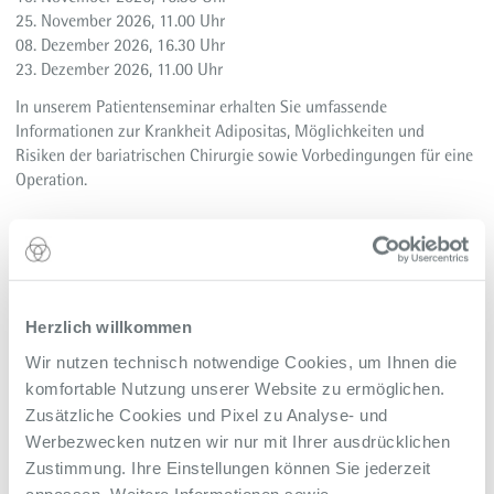
25. November 2026, 11.00 Uhr
08. Dezember 2026, 16.30 Uhr
23. Dezember 2026, 11.00 Uhr
In unserem Patientenseminar erhalten Sie umfassende
Informationen zur Krankheit Adipositas, Möglichkeiten und
Risiken der bariatrischen Chirurgie sowie Vorbedingungen für eine
Operation.
Während des Seminares klären wir, ob für Sie eine Operation in
Frage kommt und welche Anforderungen Sie dafür erfüllen
müssen. Darüber hinaus unterstützen wir Sie mit Kontaktadressen,
Formularen und Anleitungen, die Sie in der Vorbereitungsphase
benötigen. Während des Seminars besteht die Möglichkeit, Fragen
Herzlich willkommen
zu stellen.
Wir nutzen technisch notwendige Cookies, um Ihnen die
komfortable Nutzung unserer Website zu ermöglichen.
Die Veranstaltung findet bis auf wenige Ausnahmen online über
Zusätzliche Cookies und Pixel zu Analyse- und
ZOOM statt. Die Zugangsdaten senden wir Ihnen rechtzeitig vor
Werbezwecken nutzen wir nur mit Ihrer ausdrücklichen
Ihrem angemeldeten Termin zu.
Zustimmung. Ihre Einstellungen können Sie jederzeit
Für einen noch persönlicheren Austausch bieten wir Ihnen die
anpassen. Weitere Informationen sowie