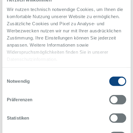
unter:
shg-ruhrgebiet@bundesverband-skoliose.de
Wir nutzen technisch notwendige Cookies, um Ihnen die
Kontakt
komfortable Nutzung unserer Website zu ermöglichen.
Ursula Kölnberger
Zusätzliche Cookies und Pixel zu Analyse- und
Selbsthilfegruppe Ruhrgebiet / Essen
Werbezwecken nutzen wir nur mit Ihrer ausdrücklichen
02853-956295
Telefon
Zustimmung. Ihre Einstellungen können Sie jederzeit
shg-ruhrgebiet@bundesverband-Skoliose.de
anpassen. Weitere Informationen sowie
Widerspruchsmöglichkeiten finden Sie in unserer
Veranstaltungs-Ort
Datenschutzinformation.
Berthold Beitz Saal
Einwilligungsauswahl
Alfried-Krupp-Straße 21
Notwendig
45131, Essen
Alfried Krupp Krankenhaus
Rüttenscheid
Präferenzen
Statistiken
Zurück zur Übersicht