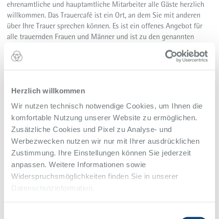
ehrenamtliche und hauptamtliche Mitarbeiter alle Gäste herzlich
willkommen. Das Trauercafé ist ein Ort, an dem Sie mit anderen
über Ihre Trauer sprechen können. Es ist ein offenes Angebot für
alle trauernden Frauen und Männer und ist zu den genannten
Tagen jeweils von 15 bis um 17 Uhr geöffnet. Zur besseren
Planung wird um eine Anmeldung im Steeler Hospiz gebeten.
Kontakt
Herzlich willkommen
Für Informationen wenden Sie sich bitte an:
Wir nutzen technisch notwendige Cookies, um Ihnen die
komfortable Nutzung unserer Website zu ermöglichen.
0201 805-2703
Telefon
Zusätzliche Cookies und Pixel zu Analyse- und
Werbezwecken nutzen wir nur mit Ihrer ausdrücklichen
Zustimmung. Ihre Einstellungen können Sie jederzeit
Veranstaltungs-Ort
anpassen. Weitere Informationen sowie
Akademie am Steeler Berg, 2. Etage
Widerspruchsmöglichkeiten finden Sie in unserer
Hellweg 94
Datenschutzinformation.
45276, Essen
Einwilligungsauswahl
Alfried Krupp Krankenhaus