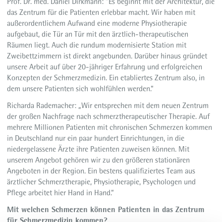
Prof. Dr. med. Daniel Dirkmann: "Es beginnt mit der Architektur, die
das Zentrum für die Patienten erlebbar macht. Wir haben mit
außerordentlichem Aufwand eine moderne Physiotherapie
aufgebaut, die Tür an Tür mit den ärztlich-therapeutischen
Räumen liegt. Auch die rundum modernisierte Station mit
Zweibettzimmern ist direkt angebunden. Darüber hinaus gründet
unsere Arbeit auf über 20-jähriger Erfahrung und erfolgreichen
Konzepten der Schmerzmedizin. Ein etabliertes Zentrum also, in
dem unsere Patienten sich wohlfühlen werden.“
Richarda Rademacher: „Wir entsprechen mit dem neuen Zentrum
der großen Nachfrage nach schmerztherapeutischer Therapie. Auf
mehrere Millionen Patienten mit chronischen Schmerzen kommen
in Deutschland nur ein paar hundert Einrichtungen, in die
niedergelassene Ärzte ihre Patienten zuweisen können. Mit
unserem Angebot gehören wir zu den größeren stationären
Angeboten in der Region. Ein bestens qualifiziertes Team aus
ärztlicher Schmerztherapie, Physiotherapie, Psychologen und
Pflege arbeitet hier Hand in Hand.“
Mit welchen Schmerzen können Patienten in das Zentrum
für Schmerzmedizin kommen?