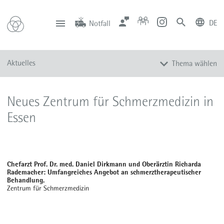
DE
Notfall
deutsch
english
Zentrale
Anfahrt
Notfall
Aktuelles
Thema wählen
0201 434-1
Rüttenscheid
0201 805-0
Steele
116 117
Notdienstpraxen
Alle Meldungen
Neues Zentrum für Schmerzmedizin in
Veranstaltungen
Essen
Newsletter
Zum Instagram-Profil
Zum YouTube-Kanal
Chefarzt Prof. Dr. med. Daniel Dirkmann und Oberärztin Richarda
Presse
Rademacher: Umfangreiches Angebot an schmerztherapeutischer
Behandlung.
Mediathek
Zentrum für Schmerzmedizin