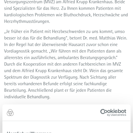
Versorgungszentrum (MVZ) am Alfried Krupp Krankenhaus. Beide
sind Spezialisten für das Herz. Zu Ihnen kommen Patienten mit
kardiologischen Problemen wie Bluthochdruck, Herzschwäche und
Herzrhythmusstörungen.
„Je früher ein Patient mit Herzbeschwerden zu uns kommt, umso
besser ist das für die Behandlung“, betont Dr. med. Matthias Wein.
In der Regel hat der überweisende Hausarzt zuvor schon eine
Vordiagnostik gemacht. „Wir führen mit den Patienten dann als
allererstes ein ausführliches, ambulantes Beratungsgespräch.“
Durch die Kooperation mit den anderen Fachbereichen im MVZ
und dem Alfried Krupp Krankenhaus steht Dr. Wein das gesamte
Spektrum der Diagnostik zur Verfügung. Nach Sichtung aller
bereits vorhandenen Befunde erfolgt seine fachkundige
Beurteilung. Anschließend plant er für jeden Patienten die
individuelle Behandlung.
Sein Kollege Priv.-Doz. Dr. med. Nico Reinsch ist Spezialist für
Herzrhythmusstörungen. „Kommt das Herz aus dem Takt, kann es
zu schnell, zu langsam oder einfach nur unregelmäßig schlagen.
Unsere Aufgabe ist es, herauszufinden, ob die
Herzrhythmusstörungen völlig harmlos oder gar lebensbedrohlich