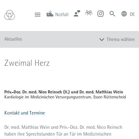
DE
Notfall
deutsch
english
Zentrale
Anfahrt
Notfall
Aktuelles
Thema wählen
0201 434-1
Rüttenscheid
0201 805-0
Steele
116 117
Notdienstpraxen
Alle Meldungen
Zweimal Herz
Veranstaltungen
Newsletter
Zum Instagram-Profil
Priv.-Doz. Dr. med. Nico Reinsch (li.) und Dr. med. Matthias Wein
Zum YouTube-Kanal
Kardiologie im Medizinischen Versorgungszentrum, Essen Rüttenscheid
Presse
Kontakt und Termine
Mediathek
Dr. med. Matthias Wein und Priv.-Doz. Dr. med. Nico Reinsch
haben ihre Sprechstunden Tür an Tür im Medizinischen