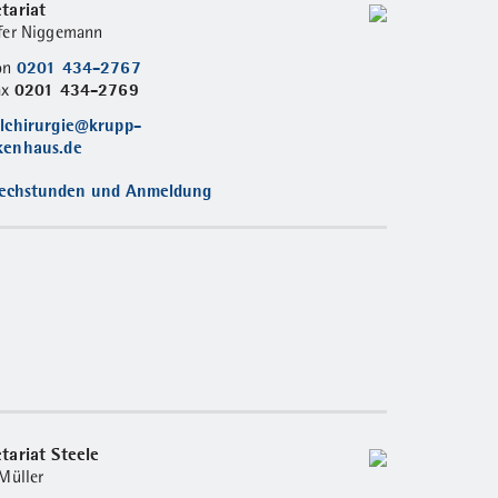
tariat
fer Niggemann
0201 434-2767
fon
0201 434-2769
ax
llchirurgie@krupp-
kenhaus.de
echstunden und Anmeldung
tariat Steele
 Müller