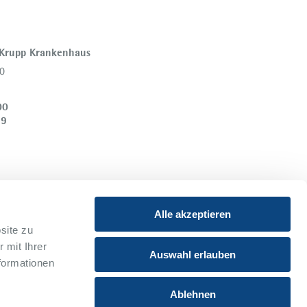
 Krupp Krankenhaus
0
00
39
Alle akzeptieren
site zu
 mit Ihrer
Instagram
Youtube
Auswahl erlauben
formationen
Xing
Ablehnen