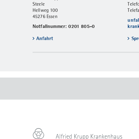
Steele
Tele
Hellweg 100
Telef
45276 Essen
unfa
Notfallnummer: 0201 805-0
kran
Anfahrt
Spr