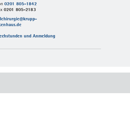
0201 805-1842
fon
0201 805-2183
ax
llchirurgie@krupp-
kenhaus.de
echstunden und Anmeldung