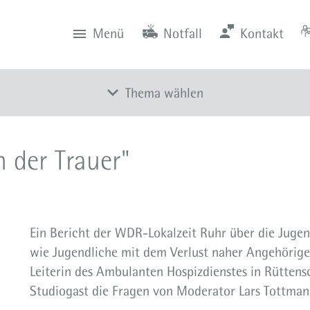
Menü
Notfall
Kontakt
0201 434-1
Rüttenscheid
Zentrale
Anfahrt
0201 805-0
Steele
Notfall
116 117
Notdienstpraxen
Thema wählen
Alle Meldungen
n der Trauer"
Veranstaltungen
Newsletter
Zum Instagram-Profil
Ein Bericht der WDR-Lokalzeit Ruhr über die Jugend
Zum YouTube-Kanal
wie Jugendliche mit dem Verlust naher Angehörige
Presse
Leiterin des Ambulanten Hospizdienstes in Rüttens
Studiogast die Fragen von Moderator Lars Tottman
Mediathek