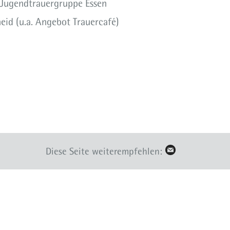
>Jugendtrauergruppe Essen
id (u.a. Angebot Trauercafé)
Diese Seite weiterempfehlen: