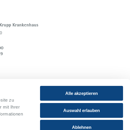
 Krupp Krankenhaus
0
00
39
Alle akzeptieren
site zu
 mit Ihrer
Instagram
Youtube
Auswahl erlauben
formationen
Xing
Ablehnen