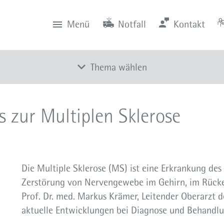
Menü
Notfall
Kontakt
0201 434-1
Rüttenscheid
Zentrale
Anfahrt
0201 805-0
Steele
Notfall
116 117
Notdienstpraxen
Thema wählen
Alle Meldungen
s zur Multiplen Sklerose
Veranstaltungen
Newsletter
Zum Instagram-Profil
Die Multiple Sklerose (MS) ist eine Erkrankung des
Zum YouTube-Kanal
Zerstörung von Nervengewebe im Gehirn, im Rücke
Presse
Prof. Dr. med. Markus Krämer, Leitender Oberarzt d
aktuelle Entwicklungen bei Diagnose und Behandlu
Mediathek