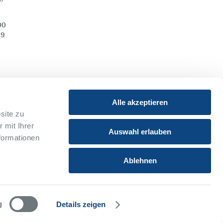
00
39
Alle akzeptieren
site zu
 mit Ihrer
Instagram
Youtube
Auswahl erlauben
formationen
Xing
Ablehnen
g
Details zeigen