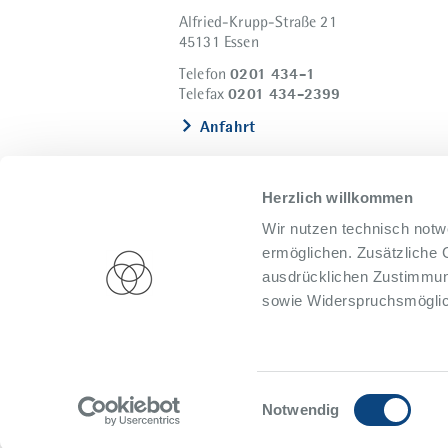
Alfried-Krupp-Straße 21
45131 Essen
0201 434-1
Telefon
0201 434-2399
Telefax
Anfahrt
Herzlich willkommen
Wir nutzen technisch notw
ermöglichen. Zusätzliche 
ausdrücklichen Zustimmung
sowie Widerspruchsmöglich
Impressum
Datenschutz
Presse
Hi
Einwilligungsauswahl
Notwendig
© 2026 Alfried Krupp Krankenhaus