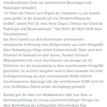
interdisziplinäres Team aus spezialisierten Neurologen und
Radiologen behandelt.
“Je früher der Patient nach Beginn der Symptome zu uns kommt,
umso größer ist die Aussicht auf eine Wiedereröffnung der
Gefäße“, betont Prof. Dr. med. René Chapot, Chefarzt der Klinik für
Radiologie und Neuroradiologie. " Das Mittel der Wahl heißt dann
Thrombektomie.“
Das Wort stammt aus dem Griechischen und bedeutet:
mechanische Entfernung eines Blutgerinnsels aus einem Hirngefäß.
Diese Behandlung erfolgt mittels Kathetertechnik. Dabei wird dem
Patienten (in Narkose) ein sehr dünner, flexibler Schlauch
(Mikrokatheter) mit einem Durchmesser von weniger als 0,9
Millimeter von der Leistenarterie zu dem verschlossenen Hirngefäß
geschoben. Im weiteren Vorgehen wird es dann entweder mit einer
Einfangvorrichtung aus dem verschlossenen Gefäß entfernt,
beziehungsweise abgesaugt oder das verschlossene Gefäß wird mit
einer Gefäßstütze (Stent) wieder durchgängig gemacht.
Bislang galt die Gabe von Medikamenten über eine Vene zu
Gerinnselauflösung als einzige ausreichend belegte Therapie zur
Akut-Behandlung des Schlaganfalls (Thrombolyse). Eine