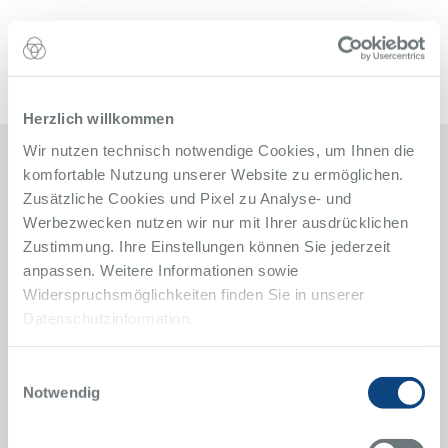
Herzlich willkommen
Wir nutzen technisch notwendige Cookies, um Ihnen die
komfortable Nutzung unserer Website zu ermöglichen.
Kontakt
Zusätzliche Cookies und Pixel zu Analyse- und
Werbezwecken nutzen wir nur mit Ihrer ausdrücklichen
Neuroradiologie
Zustimmung. Ihre Einstellungen können Sie jederzeit
Alfried Krupp Krankenhaus
anpassen. Weitere Informationen sowie
Rüttenscheid
Widerspruchsmöglichkeiten finden Sie in unserer
Alfried-Krupp-Straße 21
Datenschutzinformation.
45131 Essen
Notfall-Nummer: 0201 434-1
Einwilligungsauswahl
Notwendig
Anfahrt