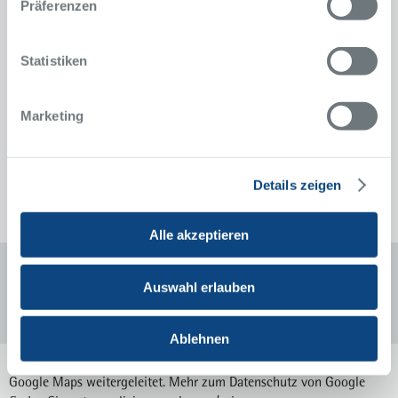
Sekretariat
Präferenzen
Julia Stiebel
0201 434-2556
Telefon
Statistiken
0201 434-2375
Telefax
neuroradiologie@krupp-
Marketing
krankenhaus.de
Sprechstunden und Anmeldung
Details zeigen
Alle akzeptieren
Auswahl erlauben
Ablehnen
Mit einem Klick auf die Karte oder den Link „Anfahrt“ werden Sie zu
Google Maps weitergeleitet. Mehr zum Datenschutz von Google