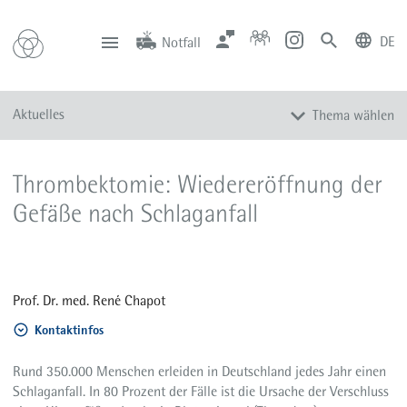
DE
Notfall
deutsch
english
Zentrale
Anfahrt
Notfall
Aktuelles
Thema wählen
0201 434-1
Rüttenscheid
0201 805-0
Steele
116 117
Notdienstpraxen
Alle Meldungen
Thrombektomie: Wiedereröffnung der
Veranstaltungen
Gefäße nach Schlaganfall
Newsletter
Zum Instagram-Profil
Zum YouTube-Kanal
Prof. Dr. med. René Chapot
Presse
Kontaktinfos
Mediathek
Rund 350.000 Menschen erleiden in Deutschland jedes Jahr einen
Schlaganfall. In 80 Prozent der Fälle ist die Ursache der Verschluss