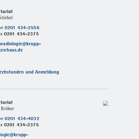
tariat
Stiebel
0201 434-2556
fon
0201 434-2375
ax
oradiologie@krupp-
kenhaus.de
echstunden und Anmeldung
tariat
 Bröker
0201 434-4032
fon
0201 434-2375
ax
ologie@krupp-