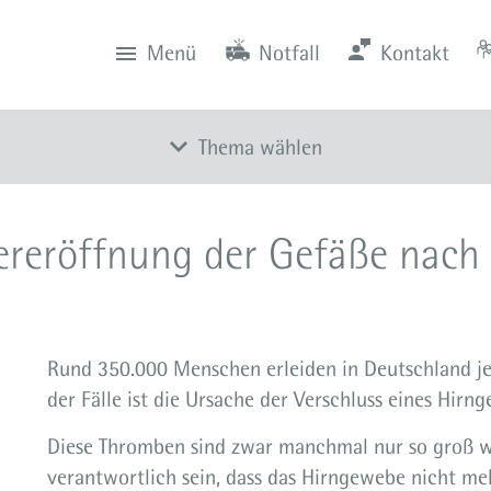
Menü
Notfall
Kontakt
0201 434-1
Rüttenscheid
Zentrale
Anfahrt
0201 805-0
Steele
Notfall
116 117
Notdienstpraxen
Thema wählen
Radiologie
reröffnung der Gefäße nach 
Neuroradiologie
Diagnose und Therapie
Team
Rund 350.000 Menschen erleiden in Deutschland jed
Sprechstunden
der Fälle ist die Ursache der Verschluss eines Hirn
Aktuelles
Diese Thromben sind zwar manchmal nur so groß w
verantwortlich sein, dass das Hirngewebe nicht me