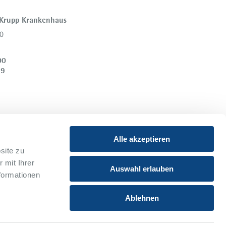
 Krupp Krankenhaus
0
00
39
Alle akzeptieren
site zu
 mit Ihrer
Instagram
Youtube
Auswahl erlauben
formationen
Xing
Ablehnen