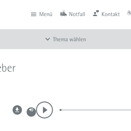
Menü
Notfall
Kontakt
0201 434-1
Rüttenscheid
Zentrale
Anfahrt
0201 805-0
Steele
Notfall
116 117
Notdienstpraxen
Thema wählen
Alle Meldungen
eber
Veranstaltungen
Newsletter
Zum Instagram-Profil
Zum YouTube-Kanal
Presse
Mediathek