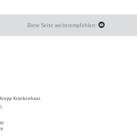
Diese Seite weiterempfehlen:
 Krupp Krankenhaus
0
00
39