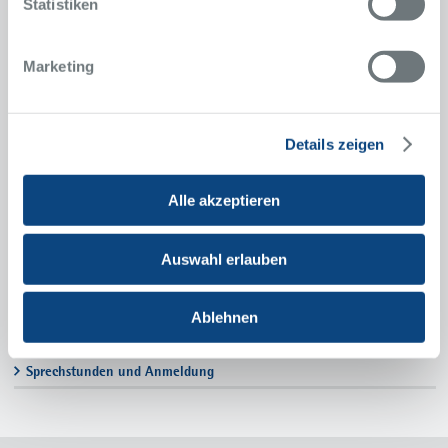
Statistiken
Anfahrt
Marketing
Sekretariat
Susanne Ihmig
0201 434-2525
Telefon
Details zeigen
Isabella Saß
0201 434-2904
Telefon
0201 434-2376
Telefax
Alle akzeptieren
innere1@krupp-krankenhaus.de
Kardiologische Leitstelle
Auswahl erlauben
0201 434-41800
Telefon
0201 434-2389
Telefax
kardio.leitstelle@krupp-
Ablehnen
krankenhaus.de
Sprechstunden und Anmeldung