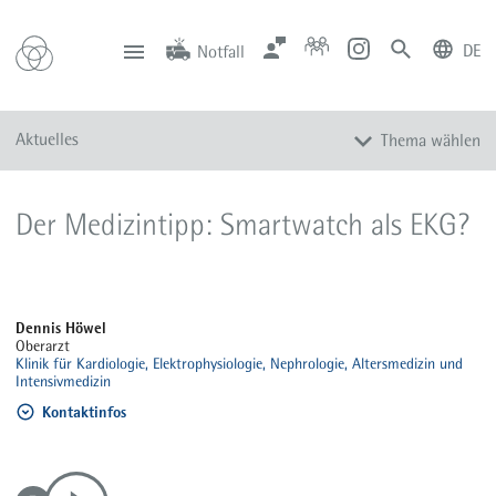
DE
Notfall
deutsch
english
Zentrale
Anfahrt
Notfall
Aktuelles
Thema wählen
0201 434-1
Rüttenscheid
0201 805-0
Steele
116 117
Notdienstpraxen
Alle Meldungen
Der Medizintipp: Smartwatch als EKG?
Veranstaltungen
Newsletter
Zum Instagram-Profil
Dennis Höwel
Zum YouTube-Kanal
Oberarzt
Klinik für Kardiologie, Elektrophysiologie, Nephrologie, Altersmedizin und
Presse
Intensivmedizin
Mediathek
Kontaktinfos