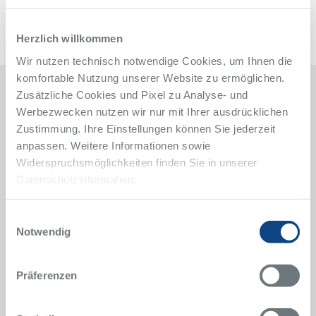
Herzlich willkommen
Wir nutzen technisch notwendige Cookies, um Ihnen die
komfortable Nutzung unserer Website zu ermöglichen.
Zusätzliche Cookies und Pixel zu Analyse- und
Kontakt
Werbezwecken nutzen wir nur mit Ihrer ausdrücklichen
Zustimmung. Ihre Einstellungen können Sie jederzeit
Klinik für Kardiologie, Elektrophysiologie,
anpassen. Weitere Informationen sowie
Nephrologie, Altersmedizin und Intensivmedizin
Widerspruchsmöglichkeiten finden Sie in unserer
Datenschutzinformation.
Alfried Krupp Krankenhaus
Rüttenscheid
Alfried-Krupp-Straße 21
Einwilligungsauswahl
45131 Essen
Notwendig
Notfallnummern für Ärzte
24h-Kardio-Hotline
Präferenzen
0201 434-41588
Telefon
24h-Dialyse-Hotline
0201 434-41555
Telefon