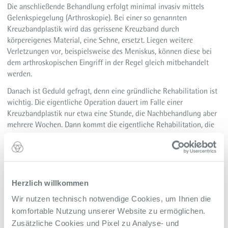
Die anschließende Behandlung erfolgt minimal invasiv mittels
Gelenkspiegelung (Arthroskopie). Bei einer so genannten
Kreuzbandplastik wird das gerissene Kreuzband durch
körpereigenes Material, eine Sehne, ersetzt. Liegen weitere
Verletzungen vor, beispielsweise des Meniskus, können diese bei
dem arthroskopischen Eingriff in der Regel gleich mitbehandelt
werden.
Danach ist Geduld gefragt, denn eine gründliche Rehabilitation ist
wichtig. Die eigentliche Operation dauert im Falle einer
Kreuzbandplastik nur etwa eine Stunde, die Nachbehandlung aber
mehrere Wochen. Dann kommt die eigentliche Rehabilitation, die
sogar einige Monate in Anspruch nehmen kann.
Weitere Informationen
Gelenktraumatologie und Sportorthopädie
Herzlich willkommen
Zurück zur Übersicht
Alle Meldungen des Alfried Krupp Krankenhaus
Wir nutzen technisch notwendige Cookies, um Ihnen die
komfortable Nutzung unserer Website zu ermöglichen.
Zusätzliche Cookies und Pixel zu Analyse- und