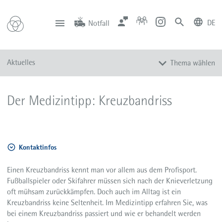
DE
Notfall
deutsch
english
Zentrale
Anfahrt
Notfall
Aktuelles
Thema wählen
0201 434-1
Rüttenscheid
0201 805-0
Steele
116 117
Notdienstpraxen
Alle Meldungen
Der Medizintipp: Kreuzbandriss
Veranstaltungen
Newsletter
Zum Instagram-Profil
Kontaktinfos
Zum YouTube-Kanal
Presse
Einen Kreuzbandriss kennt man vor allem aus dem Profisport.
Fußballspieler oder Skifahrer müssen sich nach der Knieverletzung
Mediathek
oft mühsam zurückkämpfen. Doch auch im Alltag ist ein
Kreuzbandriss keine Seltenheit. Im Medizintipp erfahren Sie, was
bei einem Kreuzbandriss passiert und wie er behandelt werden