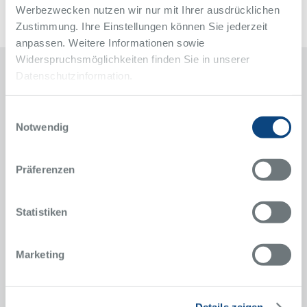
Werbezwecken nutzen wir nur mit Ihrer ausdrücklichen
Zustimmung. Ihre Einstellungen können Sie jederzeit
anpassen. Weitere Informationen sowie
Widerspruchsmöglichkeiten finden Sie in unserer
Datenschutzinformation.
Kontakt
Einwilligungsauswahl
Klinik für Orthopädie und Unfallchirurgie
Notwendig
Alfried Krupp Krankenhaus
Rüttenscheid
Präferenzen
Alfried-Krupp-Straße 21
45131 Essen
Statistiken
Anfahrt
Sekretariat
Marketing
Jennifer Niggemann
0201 434-2767
Telefon
0201 434-2769
Telefax