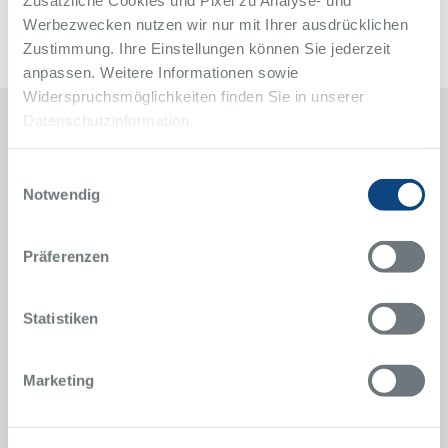
Werbezwecken nutzen wir nur mit Ihrer ausdrücklichen
Zustimmung. Ihre Einstellungen können Sie jederzeit
anpassen. Weitere Informationen sowie
Widerspruchsmöglichkeiten finden Sie in unserer
Datenschutzinformation.
Kontakt
Einwilligungsauswahl
Notwendig
Klinik für Orthopädie und Unfallchirurgie
Alfried Krupp Krankenhaus
Rüttenscheid
Präferenzen
Alfried-Krupp-Straße 21
45131 Essen
Statistiken
Anfahrt
Sekretariat
Marketing
Jennifer Niggemann
0201 434-2767
Telefon