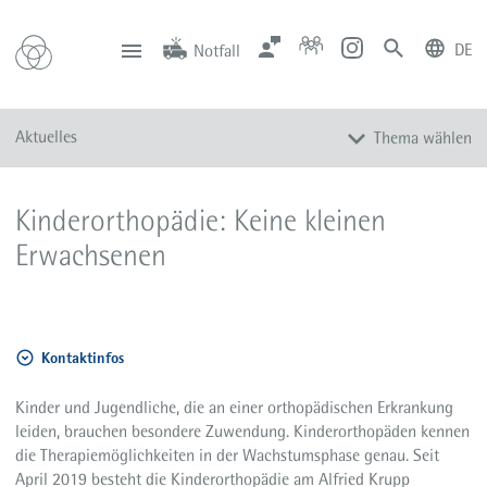
DE
Notfall
deutsch
english
Zentrale
Anfahrt
Notfall
Aktuelles
Thema wählen
0201 434-1
Rüttenscheid
0201 805-0
Steele
116 117
Notdienstpraxen
Alle Meldungen
Kinderorthopädie: Keine kleinen
Veranstaltungen
Erwachsenen
Newsletter
Zum Instagram-Profil
Zum YouTube-Kanal
Kontaktinfos
Presse
Mediathek
Kinder und Jugendliche, die an einer orthopädischen Erkrankung
leiden, brauchen besondere Zuwendung. Kinderorthopäden kennen
die Therapiemöglichkeiten in der Wachstumsphase genau. Seit
April 2019 besteht die Kinderorthopädie am Alfried Krupp