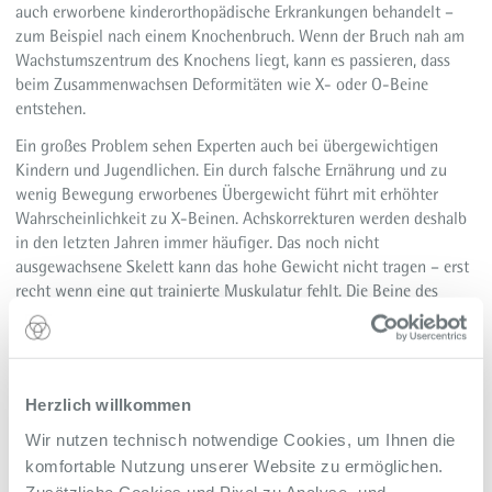
auch erworbene kinderorthopädische Erkrankungen behandelt –
zum Beispiel nach einem Knochenbruch. Wenn der Bruch nah am
Wachstumszentrum des Knochens liegt, kann es passieren, dass
beim Zusammenwachsen Deformitäten wie X- oder O-Beine
entstehen.
Ein großes Problem sehen Experten auch bei übergewichtigen
Kindern und Jugendlichen. Ein durch falsche Ernährung und zu
wenig Bewegung erworbenes Übergewicht führt mit erhöhter
Wahrscheinlichkeit zu X-Beinen. Achskorrekturen werden deshalb
in den letzten Jahren immer häufiger. Das noch nicht
ausgewachsene Skelett kann das hohe Gewicht nicht tragen – erst
recht wenn eine gut trainierte Muskulatur fehlt. Die Beine des
Kindes werden so förmlich in die X-Stellung gedrückt.
Weitere Informationen zur Kinder- und Jugendorthopädie im
Alfried Krupp Krankenhaus
Herzlich willkommen
Zurück zur Übersicht
Wir nutzen technisch notwendige Cookies, um Ihnen die
Alle Meldungen des Alfried Krupp Krankenhaus
komfortable Nutzung unserer Website zu ermöglichen.
Zusätzliche Cookies und Pixel zu Analyse- und